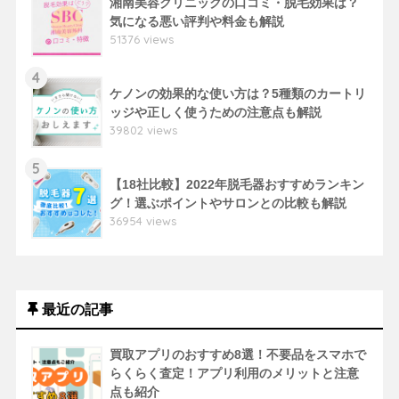
湘南美容クリニックの口コミ・脱毛効果は？
気になる悪い評判や料金も解説
51376 views
4
ケノンの効果的な使い方は？5種類のカートリ
ッジや正しく使うための注意点も解説
39802 views
5
【18社比較】2022年脱毛器おすすめランキン
グ！選ぶポイントやサロンとの比較も解説
36954 views
最近の記事
買取アプリのおすすめ8選！不要品をスマホで
らくらく査定！アプリ利用のメリットと注意
点も紹介