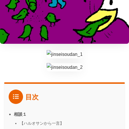
目次
相談１
【ハルオサンから一言】