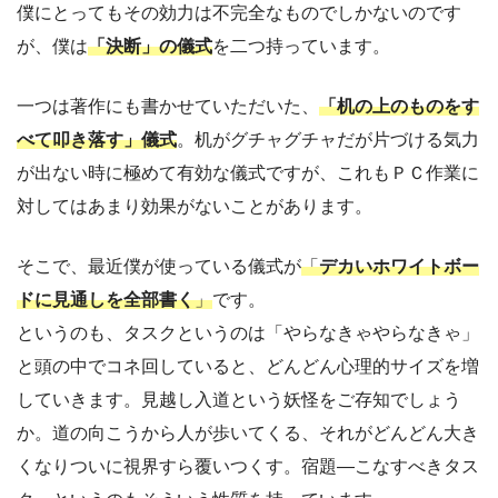
僕にとってもその効力は不完全なものでしかないのです
が、僕は
「決断」の儀式
を二つ持っています。
一つは著作にも書かせていただいた、
「机の上のものをす
べて叩き落す」儀式
。机がグチャグチャだが片づける気力
が出ない時に極めて有効な儀式ですが、これもＰＣ作業に
対してはあまり効果がないことがあります。
そこで、最近僕が使っている儀式が
「
デカいホワイトボー
ドに見通しを全部書く
」
です。
というのも、タスクというのは「やらなきゃやらなきゃ」
と頭の中でコネ回していると、どんどん心理的サイズを増
していきます。見越し入道という妖怪をご存知でしょう
か。道の向こうから人が歩いてくる、それがどんどん大き
くなりついに視界すら覆いつくす。宿題―こなすべきタス