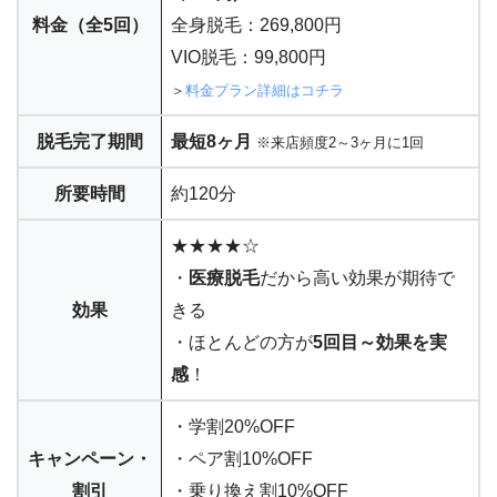
料金（全5回）
全身脱毛：269,800円
VIO脱毛：99,800円
＞
料金プラン詳細はコチラ
脱毛完了期間
最短8ヶ月
※来店頻度2～3ヶ月に1回
所要時間
約120分
★★★★☆
・
医療脱毛
だから高い効果が期待で
効果
きる
・ほとんどの方が
5回目～効果を実
感
！
・学割20%OFF
キャンペーン・
・ペア割10%OFF
割引
・乗り換え割10%OFF